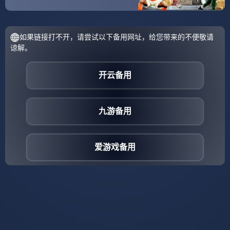
1.本站遵循行业规范，任何转载的稿件都会明确标注作者和来源；2.
本站的原创文章，请转载时务必注明文章作者和来源，不尊重原创
的行为开云体育将追究责任；3.作者投稿可能会经我们编辑修改或补
充。