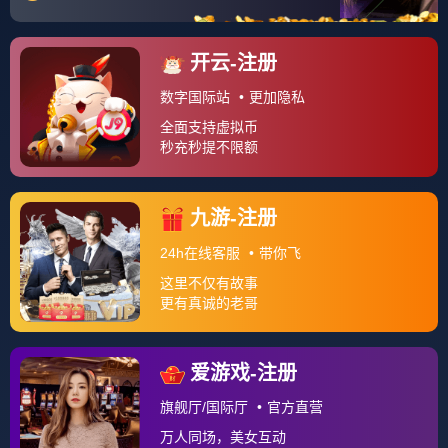
维埃拉阿德巴约汇合，曼城下赛季将参加欧冠小组赛，而克
里希拥有45场欧冠经验，对曼尼奇来说，这是非常重要的 20
11年7月5日，曼城在官网宣布，球队已经正式签下了25岁的
法国国脚克里希，双方签下一份为期4年的长约据每日邮报透
露，克里希的转会费为700万英镑纯手工拼接资料，望采纳。
双方出场阵容拜仁441126乌尔赖希13拉菲尼亚22格纳布里 4
6’34理查兹27阿拉巴33迈尔10罗本28威尔16约翰松 75’37沙
巴尼29科曼7里贝里31齐拉 85’2瓦格纳40切尔克塞 73’曼城43