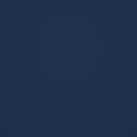
赛后，泰国队主教练不得不承认：“我们被一支战术纪律性极
强的球队击败了，乌兹别克斯坦用最残酷的方式向我们展示
了现代足球的残酷——你可以控制比赛，但不一定能赢得比
赛。”
历史性突破：中亚足球的新高度
这场胜利的意义远不止于一场四分之一决赛的胜利，乌兹别
克斯坦首次杀入世界杯四强，创造了中亚足球的历史，要知
道，在世界杯的历史长河中，中亚球队从未能够跨越八强的
门槛，而这一次，他们用近乎完美的防守反击战术，击败了
被誉为“亚洲巴西”的泰国队。
更值得深思的是，乌兹别克斯坦的成功并非偶然，近年来，
他们大力发展青少年足球，引进归化球员，打造科学的青训