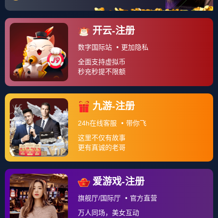
乌兹别克斯坦主教练卡西莫夫深谙“以退为进”的兵法之道，面
对泰国队娴熟的控球体系，他果断放弃了传统的5-4-1阵型，
转而排出了一个极具针对性的4-4-2防守阵型，这一战术调整
堪称神来之笔——两条防线之间的间距被压缩至25米以内，
中场球员的回撤深度甚至达到了禁区前沿，泰国队引以为傲
的横向传控在乌兹别克斯坦的密集防守面前显得毫无办法，
他们的短传渗透频频碰壁,中路的进攻通道被彻底封死。
数据显示，泰国队在上半场的控球率高达68%，却仅有3次射
门，且无一命中门框范围，乌兹别克斯坦用近乎完美的防守
纪律性,让泰国队的华丽足球变得徒有其表。
维尼修斯：从边路到中路的超级
进化