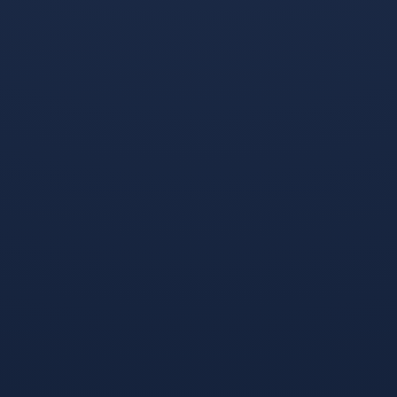
不甘和失落，他们本应当昂首离开，因为没有人会责怪一支
被淘汰的球队——能闯入世界杯八强的球队,本身就是英雄。
但这就是足球残酷的辩证法：控球率不等于胜利，华丽的踢
法未必能带来胜利，乌兹别克斯坦用最朴素的战术，完成了
最华丽的逆袭，维尼修斯的闪耀，防守反击的精妙,在这个夜
晚共同谱写了一曲中亚足球的壮丽凯歌。
2026年世界杯的八强战结束了，但乌兹别克斯坦的故事才刚
刚开始，中亚铁骑正以他们独特的方式，在这个世界足球的
顶级舞台上,写下属于自己的传奇篇章。
1.本站遵循行业规范，任何转载的稿件都会明确标注作者和来源；2.
本站的原创文章，请转载时务必注明文章作者和来源，不尊重原创
的行为开云体育将追究责任；3.作者投稿可能会经我们编辑修改或补
充。