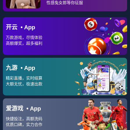
这场比赛真正的主角，是身披乌兹别克斯坦10号球衣的维尼
修斯，这位出生于巴西但归化入籍乌兹别克斯坦的超级球星,
用一场堪称教科书级的表现证明了自己为何是世界足坛身价
最高的球员之一。
他的第一个进球发生在第23分钟——在一次教科书般的防守
反击中，维尼修斯从中线附近启动，利用极快的变向摆脱两
名防守球员后，在禁区弧顶处轰出一记势大力沉的远射，皮
球如同炮弹般飞入球门死角，这粒进球不仅打破了场上的僵
局,更是完全改变了比赛的走向。
下半场，维尼修斯的表现愈发犀利，在第57分钟，他接到后
场长传后，在边路以一敌三，用一个夸张的假动作晃过泰国
队的整条后防线，随后横传助攻队友打进第二球，第74分
钟，他亲自操刀主罚任意球，皮球划出一道完美的弧线，绕