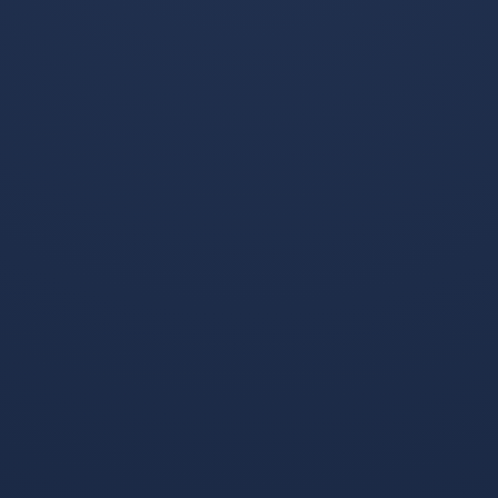
伤停解读：
克罗地亚：在首战头部受伤的主力中卫乔尔卢卡并无大
碍，但中场核心莫德里奇受肌肉伤病困扰预计无缘此战，皇
马中场科瓦契奇有望首发。前锋曼祖基奇也有轻伤在身出战
成疑。中场巴代利、布罗佐维奇、后卫什特里尼奇和维达本
场再领黄牌就将在淘汰赛首战停赛。
西班牙：目前并无重大伤病，可以全主力阵容出战，一
场平局就可锁定D组头名从而进入实力相对较弱的上半区。主
力中卫拉莫斯需要避免拿到黄牌否则将错过淘汰赛的首场赛
事。
盘口解读：
欧赔：