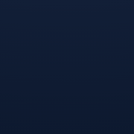
开云体育-潘帕斯之殇，当智利黄
开云体育登录-唯一之夜，当登贝
金一代撕裂蓝白防线，C罗在2026
莱的魔幻左脚，为美国队点亮202
世界杯D组封神之夜
6世界杯的非典型胜利
开云体育中国-唯一的中场之魂，
开云下载-逆转的蓝潮，当努涅斯
京多安如何定义2026世界杯G组
撕裂非洲雄鹰的翅膀—2026世界
的唯一胜局
杯四分之一决赛战术解码
开云体育平台APP-索菲亚的暗夜
开云官方app入口-绝境之光，当