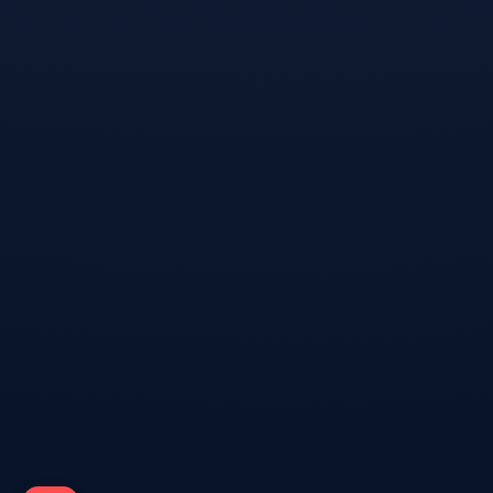
刀锋，当保加利亚用战术铁幕刺穿
伊朗的铁蹄踏碎匈牙利，哈兰德用
葡萄牙的黄金甲
神迹为2026划下第一道闪电
发表评论
提交评论
开云体育入口
开云体育平台APP
开云平台
沪ICP证3223452号kaiyun Powered By
Z-BlogPHP
Theme By
前端老