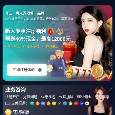
首页
深度策划
正文
开云体育平台APP-火箭逆袭热火，维克斯连续得分
开云体育
阅读：302
2025-11-06 10:55:22
2016/17赛季NBA季后赛进行得如火如荼，马刺和勇士会
师西部决赛，奇才和凯尔特人胜利一方，将大战以逸待劳的
骑士。更多最新的NBA伤停，更多关键的数据提点，关注每
日更新的纷彩客篮球专栏，助你在竞彩赛场无往不利。
当NBA进入季后赛的关键时期，WNBA就将重新进入到
大家的视线。号称全球水平最高的女子篮球联赛，季后赛规
则的改变让比赛悬念增加，上赛季以明尼苏达天猫卫冕失
败、传统强队洛杉矶火花赢下队史第三座总冠军而告终。来
到新赛季，12支豪强各自出战34场常规赛，哪八支球队能够
成为最终的幸运儿跻身季后赛，洛杉矶火花期待卫冕，而不