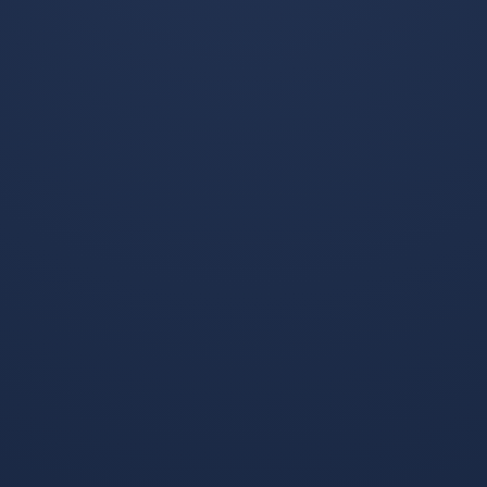
帅在埃里克森伤退后的手写战术纸条，被赛后媒体拍到并广
为流传，纸条上写着：“佩德里自由，前锋后撤，不让巴西在
内线接球。”正是这十个字,改变了整场比赛的走势。
佩德里，这位初来乍到的归化球员，在世界杯舞台上的致命
一击，也让他成为丹麦球迷心中的英雄，他用脚尖写下了属
于自己的传奇,也打破了巴西在世界杯小组赛对欧洲球队的不
败纪录。