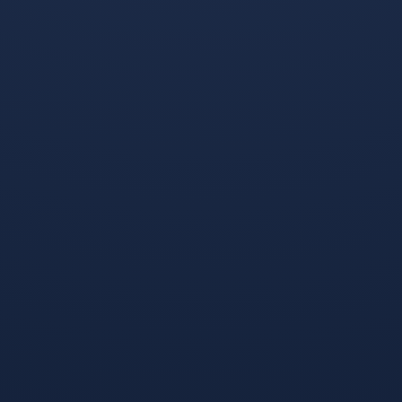
2026世界杯E组，丹麦大胜巴西，佩德里完成绝命一击，临
场调整成为胜负手——这一切，都是在这个夜晚发酵出的唯
一剧本，而这一刻,注定不会被时间抹去。
1.本站遵循行业规范，任何转载的稿件都会明确标注作者和来源；2.
本站的原创文章，请转载时务必注明文章作者和来源，不尊重原创
的行为开云体育将追究责任；3.作者投稿可能会经我们编辑修改或补
充。
相关文章