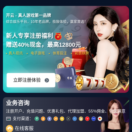
首页
体坛热点
正文
开云体育登录-佩德里的致命一击与颠覆之夜—2026世
界杯E组，丹麦如何用临场调整大胜巴西
开云体育
阅读：114
2026-06-07 09:52:16
2026年世界杯E组的这场较量，注定被载入史册，不是因为
巴西的华丽倒脚，也不是因为丹麦的北欧铁血，而是因为一
场被写进战术教科书般的“临场调整”，90分钟之后，丹麦以3
比1大胜巴西，而进球功臣佩德里——这位西班牙归化中场，
在最后时刻完成致命一击,彻底击穿了桑巴军团的防线。
一场从“被动”开始的丹麦
开赛前，外界几乎一边倒地看好巴西，内马尔虽然岁数增
长，但状态依旧火热；维尼修斯与罗德里戈的双翼齐飞，再