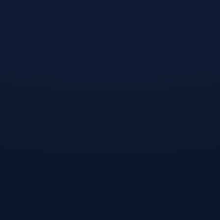
开云官方app入口-孤注一掷的绿
开云体育官方网站-冷与热的碰
茵史诗，当喀麦隆的雄狮怒吼撕裂
撞，当潘帕斯雄鹰掠过暹罗之夏—
罗马尼亚防线，坎塞洛用双脚点燃
2026世界杯D组泰国对阵阿根廷，
发表评论
2026世界杯E组战火
登贝莱的非典型救赎