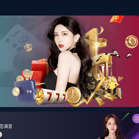
热点
战术解读
深度策划
场比赛，信心满满
：0
友，赶快加入球吧的大家庭。
洲杯北京时间明天凌晨三点将继续半决赛入场券的争夺，传统
球”。历史上德国从未在大赛中击败过意大利（4平4负），上届
决赛。意大利从未在正式比赛中输给德国（前西德），并先后在三
年欧洲杯半决赛、2006年世界杯半决赛。本届比赛，两支球队在
史上五次亮相欧洲杯四分之一决赛，全部获胜。这次是德国队