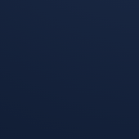
【转会动态】
【曼联官网】官方：曼联正式签下伊布
曼联足球俱乐部正式宣布签下自由球员伊布拉西
到20万英镑的合同。34岁的伊布拉希莫维奇为巴黎
员生涯，伊布在四个不同的联赛赢得冠军。伊布为瑞
【天空体育】埃弗顿签下富勒姆门将
埃弗顿官方宣布，球队从富勒姆签下了前荷兰国
在上赛季以租借的形式加盟南安普顿，现在他成为