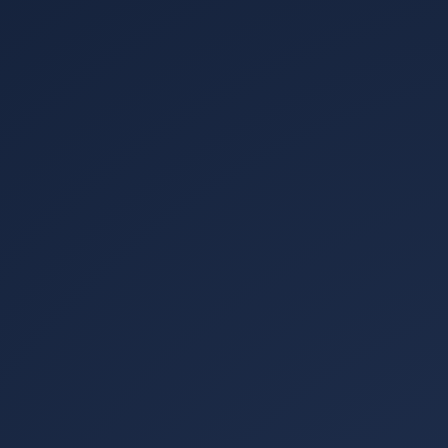
【442】厄祖战役高昂：定要击败意大利
过去8次在重要比赛中对阵意大利，德国队未尝
关键时刻。 “从往绩来看的确是这样——我们对
度，踢出不一样的比赛，击败意大利。在此前的友谊
到。”
@六步帝：一攻对一守，看看谁先走
【442】布冯：让诺伊尔跟38岁的我相比是不
意大利门将布冯认为，他非常尊重德国门将诺伊尔
岁的门将做比较对他来说有点冒犯了，过去4、5
门将。”
【GOAL】博格巴父亲：儿子想去更好的联赛