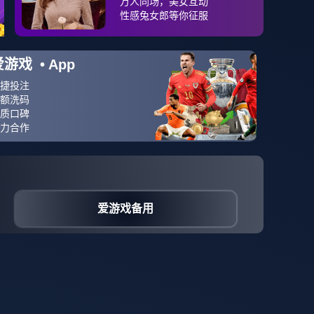
开云体育官网-欧洲新秀球员获得南美当地球迷热情追捧的简单介绍
最近发表
开云体育平台APP-逆转之夜，斗牛士的钢
铁之心—2026世界杯A组西班牙3，2力克日
开云体育app-绿茵烽火燃六月，F组生死
本侧记
局，哥伦比亚铁骑踏碎墨西哥，维尼修斯一剑
开云体育中国-沙漠风暴与安第斯之魂，202
封喉
6世界杯历史重演之战，哥伦比亚绝地逆转摩
开云平台-非洲雄狮的咆哮，2026世界杯四
洛哥，布罗佐维奇铸就钢铁奇迹
分之一决赛，喀麦隆如何用战术铁幕碾压哥伦
开云体育下载-南半球的火焰与中美洲的孤
比亚，阿方索·戴维斯一剑封喉
胆—当努涅斯在最后十秒点燃布里斯班
开云体育入口-日耳曼战车碾碎喀尔巴阡铁
骑，费利克斯的战术革命，让2026世界杯B组
开云体育APP下载-当魔笛奏响最后的圆舞
提前进入德国时间
曲，2026世界杯H组，克罗地亚的孤注一掷与
开云体育登录-当中亚铁骑遇上北美雄鹰，
三笘薰的致命华彩
姆巴佩的黄金一脚，如何刺穿2026世界杯E组
开云体育-蓝白风暴，当梅西的钟摆遇上格
的命运之幕
列兹曼的华尔兹，2026世界杯D组上演王者序
开云官方app入口-非常有戏剧张力，包含了