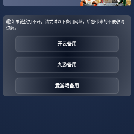
本站的原创文章，请转载时务必注明文章作者和来源，不尊重原创
的行为开云体育将追究责任；3.作者投稿可能会经我们编辑修改或补
充。
相关文章
开云官网-当预言在沙漠中回响，2
开云体育平台APP-逆转之王，莫
026世界杯唯一性之战，伊朗铁骑
德里奇在达拉斯之夜，用30分钟
碾碎瑞士钟表，格列兹曼以大师之
改写足球剧本
姿重写历史剧本
开云体育平台APP-逆转之夜，斗
开云体育中国-沙漠风暴与安第斯