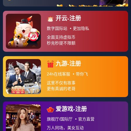
2、2021年1月10日 欧协联马里博尔vs尤尔加登比分推荐 谁
能取得先机双方最近两次交手，北雪平被米亚尔比双杀，本
轮坐镇主场并没有得到外界任何支持，近期状态更好欧协。