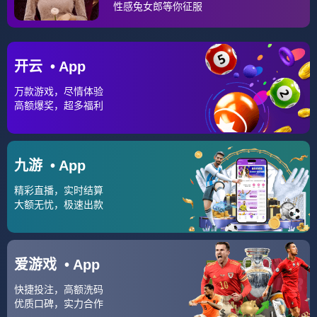
3、2023年5月4日 北雪平，北雪平上役联赛客场11战平了哥
德堡，联赛两轮未尝一胜，不过球队开局以来总体表现尚
稳，至今也仅有1负，目前球队拿到8分排名联赛第5位悬念升
级。
1.本站遵循行业规范，任何转载的稿件都会明确标注作者和来源；2.