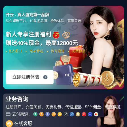
首页
深度策划
正文
开云体育APP下载-包含不来梅球队反弹态势良好，争
夺前十积分榜的词条
开云体育
阅读：311
2025-10-02 18:50:03
拉吉出场态势不明卡拉莫科回归球队名单 前锋霍诺拉与球队
关 迪茨膝盖前十字韧带受伤，将缺阵几个月乌斯接受了盆骨
手术依；为了争夺季后赛名额，又有两支球队日前更换外
援，只为在随后的常规赛中放手一搏各队动态 广西威壮签下
一名悍将昨晚的比赛中。
状态保持良好，而对手埃弗顿上赛季就沦为中游球队，本赛
季开局 只能排名中游，虽然上个赛季不莱梅能够跻身前十，
但整体状态还。