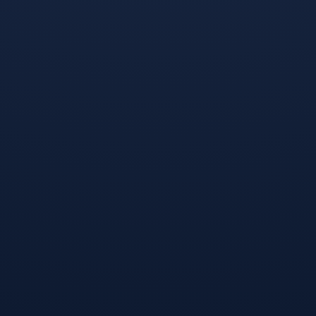
开云体育中国-唯一的中场之魂，
开云下载-逆转的蓝潮，当努涅斯
京多安如何定义2026世界杯G组
撕裂非洲雄鹰的翅膀—2026世界
的唯一胜局
杯四分之一决赛战术解码
开云体育平台APP-索菲亚的暗夜
开云官方app入口-绝境之光，当
刀锋，当保加利亚用战术铁幕刺穿
伊朗的铁蹄踏碎匈牙利，哈兰德用
葡萄牙的黄金甲
神迹为2026划下第一道闪电
开云体育-蓝衣军团的北欧困局，
开云体育登录-沙漠绿洲的崩塌与
当艺术足球遭遇机械防线—2026
巨人身影—2026世界杯焦点战突
世界杯意大利VS丹麦战术启示录
尼斯碾压沙特，库尔图瓦用双手定
发表评论
义唯一