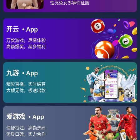
马格南洛尔PF 52波士顿凯尔特人，卢克哈兰高迪PF 53亚特
兰大老鹰，佩佩西耶C 54洛杉矶快船，威力沃伦PG 55犹他
爵士，杰里米埃文斯PG 56明尼苏达森林狼，哈马迪恩迪亚耶
PF 57达拉斯小牛，莱恩莱德 58洛杉矶湖人，德里克卡拉克
特PF 59奥兰多魔术，斯坦利罗宾逊PF 60菲尼克斯太阳，德
怀恩。
火箭总经理达理尔·莫雷相信能利用这个选秀权选中一位不错
的球员，但是新秀并不一定就能立即做出贡献，也许还要等
一个赛季才能进入球队的轮换阵容所以选秀并不是火箭提升
实力的有效途径 莫雷也不会从自由市场上去寻求帮助，因为
在和卡尔·兰德里续约之后，火箭的薪资总额就和奢侈税上限
很接近了“我们可能通过交易来。