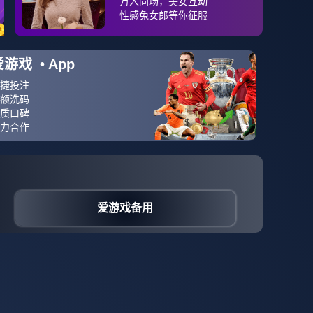
开云体育官网-欧洲新秀球员获得南美当地球迷热情追捧的简单介绍
最近发表
开云体育登录-维也纳奇迹夜，当钢铁之魂
撕裂黄金之海，奥斯梅恩在C罗的凝视下封神
开云APP-独木难支与群星共舞，2026世界
杯G组唯一的强强对话
开云体育官方网站-蓝焰孤笔，当齐耶赫的
左脚，为比利时刺穿罗马尼亚的钢铁防线
开云体育登录-中亚蓝狐撕碎非洲雄狮，佩
德里手术刀式调度，乌兹别克斯坦演绎世界杯
开云官网-曼谷之夜，加维的指挥棒，一场
最锋利的非典型胜利
属于纯粹足球的唯一胜利
开云体育-潘帕斯之殇，当智利黄金一代撕
裂蓝白防线，C罗在2026世界杯D组封神之夜
开云体育登录-唯一之夜，当登贝莱的魔幻
左脚，为美国队点亮2026世界杯的非典型胜
开云官网-1.湄南河畔的红色风暴，当无解的
利
J罗遇上无解的加维
开云体育平台APP-2026世界杯A组死亡之
组揭幕战，智利钢铁洪流碾压日本，B费状态
开云体育中国-唯一的中场之魂，京多安如