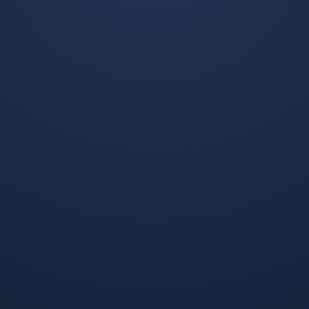
可以去百度分享获取分享代码输入这里。
注作者和来源；2.本站的原创文章，请转载时务必注明文章作者和来
者投稿可能会经我们编辑修改或补充。