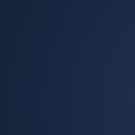
3、中超BIG4出征亚冠，两队小组出线两队出局
抗韩历史，值得全国球迷期待亚冠14决赛抽签结
挥极为出色，不仅以小组赛6战5胜1平积16分进1