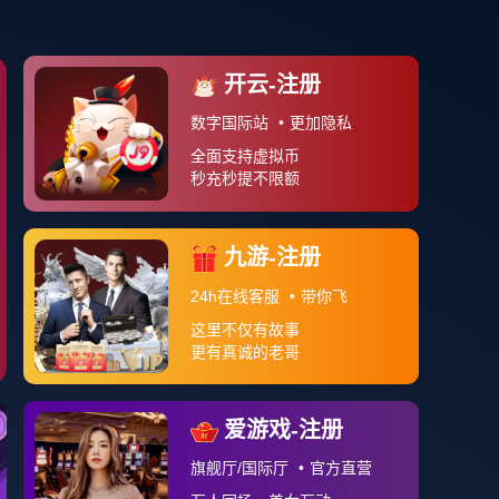
搜索
排行榜
热门文章
最多评论
随机文章
开云体育平台APP-强队之间的火爆对决令人期待
开云体育官网-英格兰名将集体亮相，赛场上掀起热潮的简单介绍
开云体育APP下载-广东宏远与辽宁男篮将在主场上演激烈对决的简单介绍
开云平台-关于史蒂文斯当选新奥兰多魔术总经理的信息
开云下载-关于惊心动魄：球队在点球大战中胜出的信息
开云体育在线-利物浦面对劲敌失利，英超夺冠前景蒙上阴影
开云体育-葡萄牙胜挪威，欧预赛领先局势解析的简单介绍
开云体育下载-阿根廷男足击败日本队，晋级八强