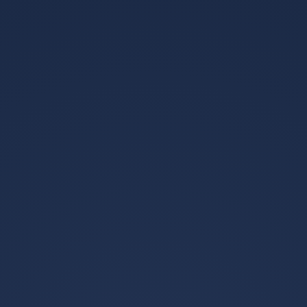
术体系和团队协作，也难以取得持续成功。
切尔西的成功在于既给了帕尔默自由发挥的空间,又将他融入
整体战术框架；瑞士球队的胜利则证明，即使没有超级巨
星，通过精密的战术设计和完美的执行力，也能战胜纸面实
力更强的对手。
第四部分：唯一性的本质——不
可复制的胜利配方
每一场经典比赛都是唯一的,因为它们产生于特定时间、特定
人员配置和特定战术背景的交汇点，帕尔默的爆发建立在他
的成长轨迹、教练信任、球队需求和个人状态的完美契合之
上；瑞士球队的狂胜则源于对对手的深入研究、精准的战术
布置和球员的超常发挥。