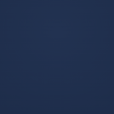
这种唯一性正是足球的魅力所在——它无法被完全预测，也
无法被简单复制，我们可以分析战术板上的箭头和跑动路
线，但无法量化球员在关键时刻的决心与勇气；我们可以统
计传球成功率和控球时间，但无法数据化团队在逆境中凝聚
的精神力量。