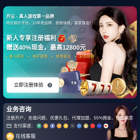
首页
战术解读
正文
开云官方app入口-从帕尔默的爆发到瑞士狂胜，一场
战术与意志的双重交响
开云体育
阅读：229
2026-01-21 09:30:10
在足球的世界里,有些比赛注定会成为经典，当切尔西的年轻
新星科尔·帕尔默在英超赛场大放异彩的同时，远在欧陆的瑞
士球队却在欧冠赛场掀起了一场风暴——他们以令人震惊的
比分狂胜德甲劲旅莱比锡红牛，这两场看似无关的比赛，却
共同揭示了一个足球真理：当个人天赋与集体战术完美融
合，便能创造出不可复制的胜利奇迹。
第一部分：帕尔默的爆发——个
人天赋的极致展现