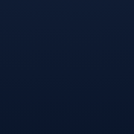
开云体育登录-维也纳奇迹夜，当
开云体育登录-中亚蓝狐撕碎非洲
钢铁之魂撕裂黄金之海，奥斯梅恩
雄狮，佩德里手术刀式调度，乌兹
在C罗的凝视下封神
别克斯坦演绎世界杯最锋利的非典
型胜利
开云体育平台APP-2026世界杯A
开云平台-桑巴风暴席卷绿茵，费
组死亡之组揭幕战，智利钢铁洪流
利克斯领衔，巴西如何用唯一性碾
碾压日本，B费状态火热闪耀全
压斯洛伐克
发表评论
场，演绎唯一性经典